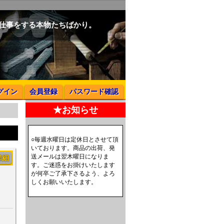
と仕事をする本物たちばかり。
グイン
会員登録
パスワード確認
★お知らせ
○毎週水曜日は定休日とさせて頂
いております。商品の出荷、発
送メールは翌木曜日になりま
詳細
す。ご迷惑をお掛けいたします
が何卒ご了承下さるよう、よろ
しくお願いいたします。