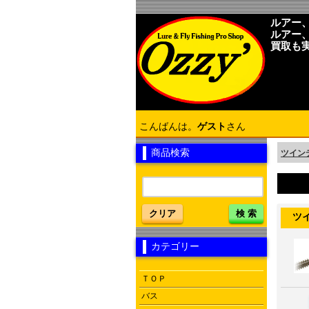
ルアー
ルアー
買取も
こんばんは。
ゲスト
さん
商品検索
ツインテ
クリア
検 索
ツイン
カテゴリー
ＴＯＰ
バス