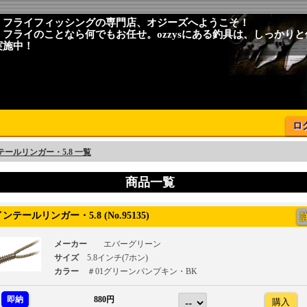
、フライフィッシングの専門店、オジーズへようこそ！
、フライのことなら何でもお任せ。ozzysにある釣具は、しっかり
実施中！
ロ
ールリンガー・5.8 一覧
商品一覧
テールリンガー・5.8 (No.95135)
メーカー
エバーグリーン
サイズ
5.8インチ(7ホン)
カラー
＃01グリーンパンプキン・BK
即納
880円
購入