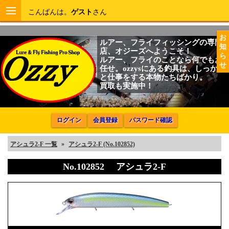
こんばんは。
ゲスト
さん
お
ルアー、フライフィッシングの専門
知
店、オジーズへようこそ！
ら
ルアー、フライのことなら何でもお
せ
任せ。ozzysにある釣具は、しっかり
と仕事をする本物たちばかり。
買取も実施中！
ログイン
会員登録
パスワード確認
アシュラ2-F 一覧
»
アシュラ2-F (No.102852)
No.102852 アシュラ2-F