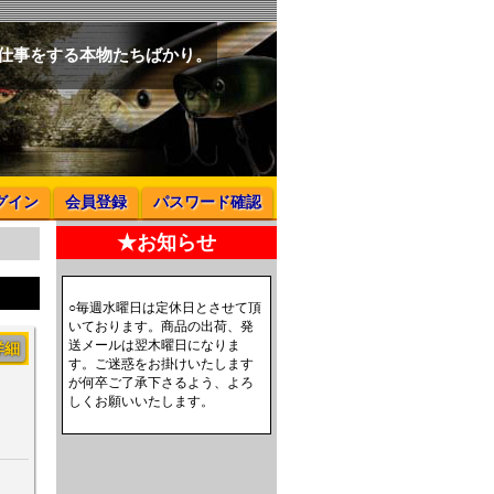
と仕事をする本物たちばかり。
グイン
会員登録
パスワード確認
★お知らせ
○毎週水曜日は定休日とさせて頂
いております。商品の出荷、発
送メールは翌木曜日になりま
詳細
す。ご迷惑をお掛けいたします
が何卒ご了承下さるよう、よろ
しくお願いいたします。