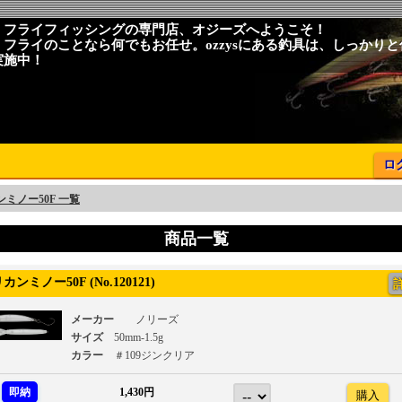
、フライフィッシングの専門店、オジーズへようこそ！
、フライのことなら何でもお任せ。ozzysにある釣具は、しっかり
実施中！
ロ
ミノー50F 一覧
商品一覧
ンミノー50F (No.120121)
メーカー
ノリーズ
サイズ
50mm-1.5g
カラー
＃109ジンクリア
即納
1,430円
購入