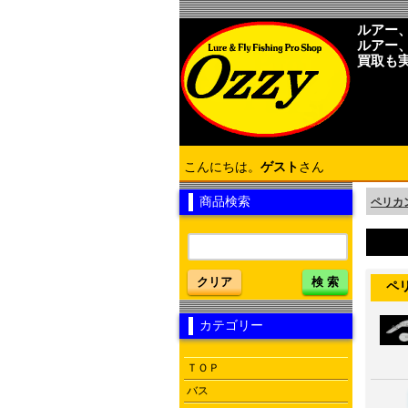
ルアー
ルアー
買取も
こんにちは。
ゲスト
さん
商品検索
ペリカン
クリア
検 索
ペリカ
カテゴリー
ＴＯＰ
バス