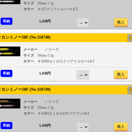
サイズ
50mm-1.5g
カラー
＃427クリアシルバーLKT
即納
1,430円
購入
ンミノー50F (No.118748)
メーカー
ノリーズ
サイズ
50mm-1.5g
カラー
＃429HセミホロクリアイエローLKT
即納
1,430円
購入
ンミノー50F (No.118749)
メーカー
ノリーズ
サイズ
50mm-1.5g
カラー
＃430HセミホロDXブラウンLKT
即納
1,430円
購入