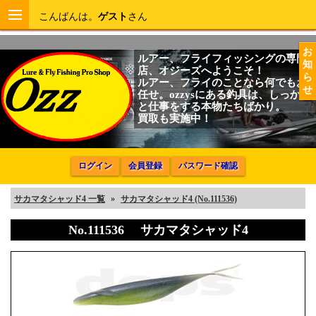
こんばんは。
ゲスト
さん
お
ルアー、フライフィッシングの専門
知
店、オジーズへようこそ！
ら
ルアー、フライのことなら何でもお
せ
任せ。ozzysにある釣具は、しっかり
と仕事をする本物たちばかり。
買取も実施中！
ログイン
会員登録
パスワード確認
サカマタシャッド4 一覧
»
サカマタシャッド4 (No.111536)
No.111536 サカマタシャッド4