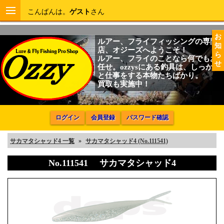
こんばんは。
ゲスト
さん
お
ルアー、フライフィッシングの専門
知
店、オジーズへようこそ！
ら
ルアー、フライのことなら何でもお
せ
任せ。ozzysにある釣具は、しっかり
と仕事をする本物たちばかり。
買取も実施中！
ログイン
会員登録
パスワード確認
サカマタシャッド4 一覧
»
サカマタシャッド4 (No.111541)
No.111541 サカマタシャッド4