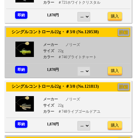
カラー
＃721ホワイトクリスタル
即納
1,870円
購入
シングルコントロール22g・＃3/0 (No.120538)
詳細
メーカー
ノリーズ
サイズ
22g
カラー
＃746ブライトチャート
即納
1,870円
購入
シングルコントロール22g・＃3/0 (No.121813)
詳細
メーカー
ノリーズ
サイズ
22g
カラー
＃748ライブゴールドアユ
即納
1,870円
購入