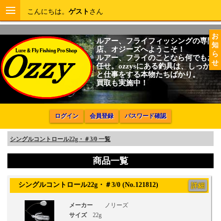
こんにちは。
ゲスト
さん
お
ルアー、フライフィッシングの専門
知
店、オジーズへようこそ！
ら
ルアー、フライのことなら何でもお
せ
任せ。ozzysにある釣具は、しっかり
と仕事をする本物たちばかり。
買取も実施中！
ログイン
会員登録
パスワード確認
シングルコントロール22g・＃3/0 一覧
商品一覧
シングルコントロール22g・＃3/0 (No.121812)
詳細
メーカー
ノリーズ
サイズ
22g