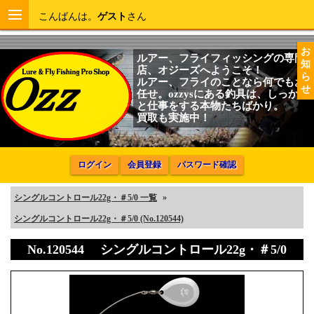
こんばんは。
ゲスト
さん
お
ルアー、フライフィッシングの専門
知
店、オジーズへようこそ！
ら
ルアー、フライのことなら何でもお
せ
任せ。ozzysにある釣具は、しっかり
と仕事をする本物たちばかり。
買取も実施中！
ログイン
会員登録
パスワード確認
シングルコントロール22g・＃5/0 一覧
»
シングルコントロール22g・＃5/0 (No.120544)
No.120544 シングルコントロール22g・＃5/0