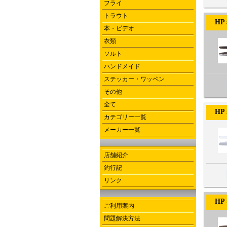
フライ
トラウト
HPミノ
本・ビデオ
衣類
ソルト
ハンドメイド
ステッカー・ワッペン
その他
全て
HPミノ
カテゴリー一覧
メーカー一覧
店舗紹介
釣行記
リンク
HPミノ
ご利用案内
問題解決方法