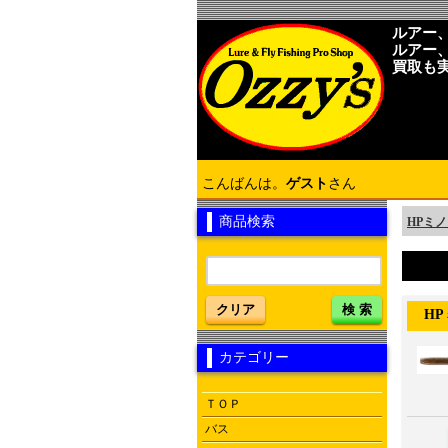
ルアー
ルアー
買取も
こんばんは。
ゲスト
さん
商品検索
HPミノ
クリア
検 索
HPミノ
カテゴリー
ＴＯＰ
バス