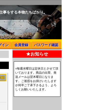
と仕事をする本物たちばかり。
グイン
会員登録
パスワード確認
★お知らせ
○毎週水曜日は定休日とさせて頂
いております。商品の出荷、発
送メールは翌木曜日になりま
詳細
す。ご迷惑をお掛けいたします
が何卒ご了承下さるよう、よろ
しくお願いいたします。