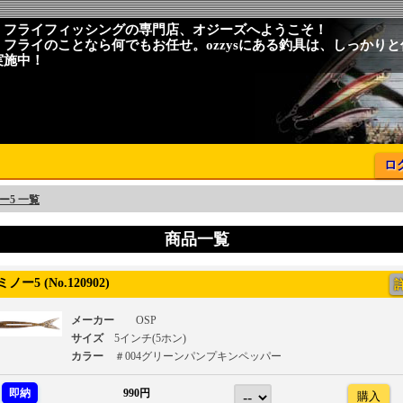
、フライフィッシングの専門店、オジーズへようこそ！
、フライのことなら何でもお任せ。ozzysにある釣具は、しっかり
実施中！
ロ
ー5 一覧
商品一覧
ー5 (No.120902)
メーカー
OSP
サイズ
5インチ(5ホン)
カラー
＃004グリーンパンプキンペッパー
即納
990円
購入