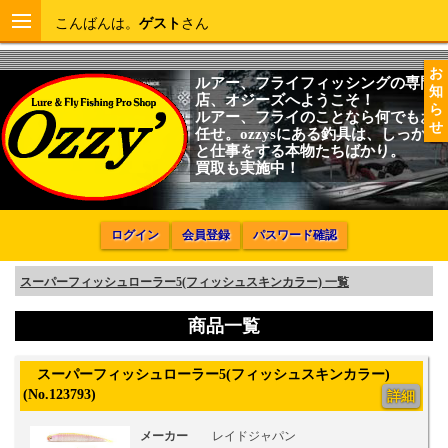
こんばんは。
ゲスト
さん
お
ルアー、フライフィッシングの専門
知
店、オジーズへようこそ！
ら
ルアー、フライのことなら何でもお
せ
任せ。ozzysにある釣具は、しっかり
と仕事をする本物たちばかり。
買取も実施中！
ログイン
会員登録
パスワード確認
スーパーフィッシュローラー5(フィッシュスキンカラー) 一覧
商品一覧
スーパーフィッシュローラー5(フィッシュスキンカラー)
(No.123793)
詳細
メーカー
レイドジャパン