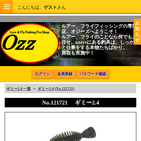
こんにちは。
ゲスト
さん
お
ルアー、フライフィッシングの専門
知
店、オジーズへようこそ！
ら
ルアー、フライのことなら何でもお
せ
任せ。ozzysにある釣具は、しっかり
と仕事をする本物たちばかり。
買取も実施中！
ログイン
会員登録
パスワード確認
ギミー2.4 一覧
»
ギミー2.4 (No.121721)
No.121721 ギミー2.4