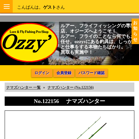
こんばんは。
ゲスト
さん
お
ルアー、フライフィッシングの専門
知
店、オジーズへようこそ！
ら
ルアー、フライのことなら何でもお
せ
任せ。ozzysにある釣具は、しっかり
と仕事をする本物たちばかり。
買取も実施中！
ログイン
会員登録
パスワード確認
ナマズハンター 一覧
»
ナマズハンター (No.122156)
No.122156 ナマズハンター