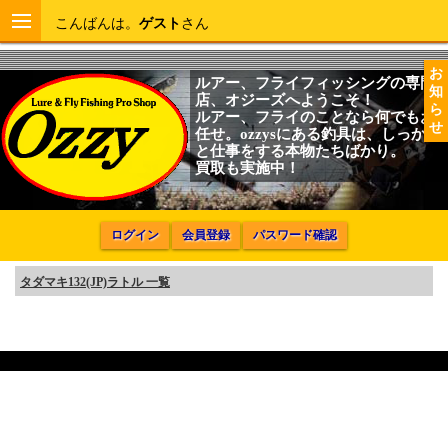
こんばんは。
ゲスト
さん
お
ルアー、フライフィッシングの専門
知
店、オジーズへようこそ！
ら
ルアー、フライのことなら何でもお
せ
任せ。ozzysにある釣具は、しっかり
と仕事をする本物たちばかり。
買取も実施中！
ログイン
会員登録
パスワード確認
タダマキ132(JP)ラトル 一覧