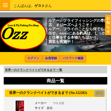
こんばんは。
ゲスト
さん
お
ルアー、フライフィッシングの専門
知
店、オジーズへようこそ！
ら
ルアー、フライのことなら何でもお
せ
任せ。ozzysにある釣具は、しっかり
と仕事をする本物たちばかり。
買取も実施中！
ログイン
会員登録
パスワード確認
世界一のクランクベイトができるまで 一覧
商品一覧
世界一のクランクベイトができるまで (No.122282)
詳細
メーカー
つり人社
サイズ
書籍