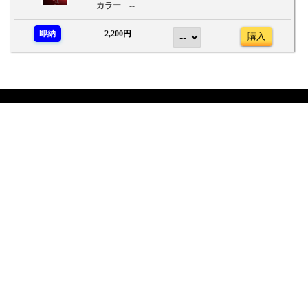
カラー
--
即納
2,200円
購入