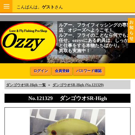
こんばんは。
ゲスト
さん
お
ルアー、フライフィッシングの専門
知
店、オジーズへようこそ！
ら
ルアー、フライのことなら何でもお
せ
任せ。ozzysにある釣具は、しっかり
と仕事をする本物たちばかり。
買取も実施中！
ログイン
会員登録
パスワード確認
ダンゴウオSR-High 一覧
»
ダンゴウオSR-High (No.121329)
No.121329 ダンゴウオSR-High