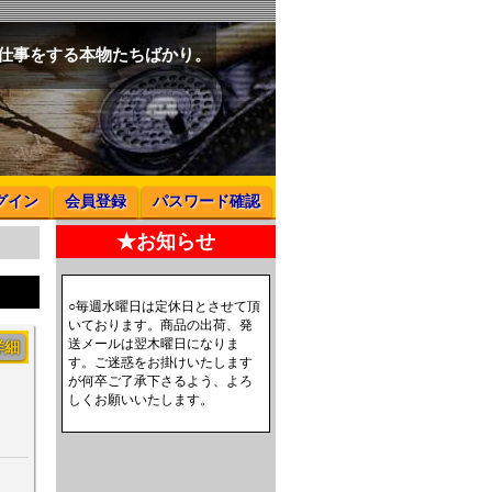
と仕事をする本物たちばかり。
グイン
会員登録
パスワード確認
★お知らせ
○毎週水曜日は定休日とさせて頂
いております。商品の出荷、発
送メールは翌木曜日になりま
詳細
す。ご迷惑をお掛けいたします
が何卒ご了承下さるよう、よろ
しくお願いいたします。