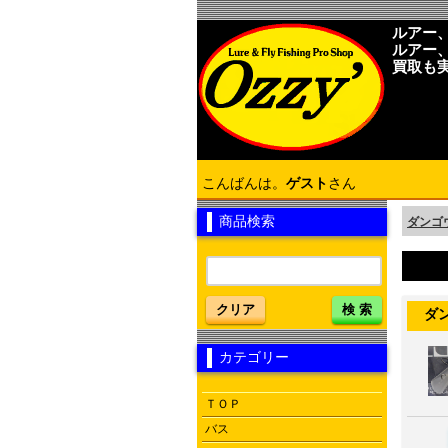
ルアー
ルアー
買取も
こんばんは。
ゲスト
さん
商品検索
ダンゴウ
クリア
検 索
ダンゴウ
カテゴリー
ＴＯＰ
バス