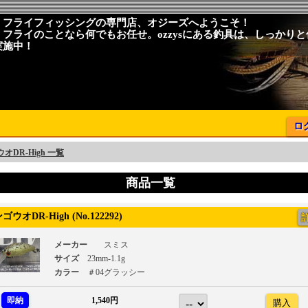
、フライフィッシングの専門店、オジーズへようこそ！
、フライのことなら何でもお任せ。ozzysにある釣具は、しっかり
実施中！
ロ
オDR-High 一覧
商品一覧
オDR-High (No.122292)
メーカー
スミス
サイズ
23mm-1.1g
カラー
＃04グラッシー
即納
1,540円
購入