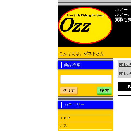
ルアー
ルアー
買取も
こんばんは。
ゲスト
さん
商品検索
PDL
PDLシ
クリア
検 索
カテゴリー
ＴＯＰ
バス