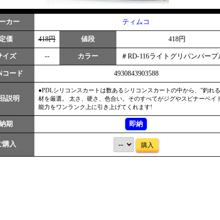
ーカー
ティムコ
定価
418円
値段
418円
サイズ
--
カラー
＃RD-116ライトグリパンパープ
ANコード
4930843903588
●PDLシリコンスカートは数あるシリコンスカートの中から、”釣れる
品説明
材を厳選。 太さ、硬さ、色合い。そのすべてがジグやスピナーベイ
能力をワンランク上に引き上げてくれます!
納期
即納
ご購入
購入