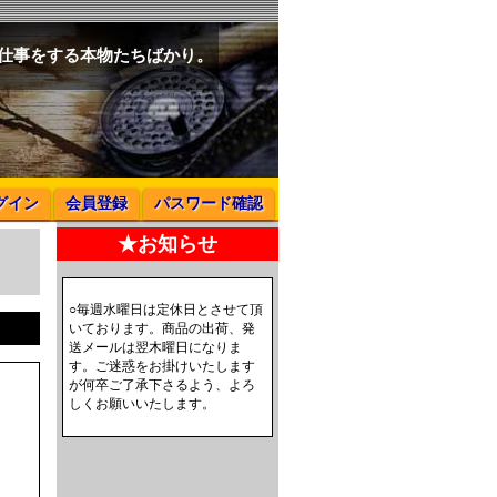
と仕事をする本物たちばかり。
グイン
会員登録
パスワード確認
★お知らせ
○毎週水曜日は定休日とさせて頂
コ
いております。商品の出荷、発
送メールは翌木曜日になりま
す。ご迷惑をお掛けいたします
が何卒ご了承下さるよう、よろ
しくお願いいたします。