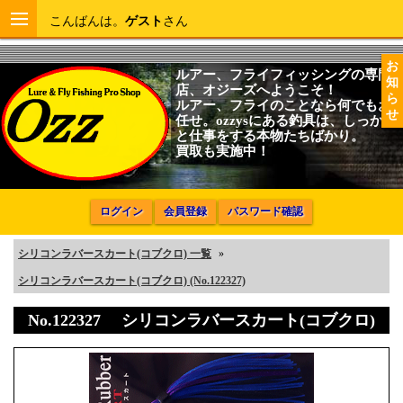
こんばんは。
ゲスト
さん
お
ルアー、フライフィッシングの専門
知
店、オジーズへようこそ！
ら
ルアー、フライのことなら何でもお
せ
任せ。ozzysにある釣具は、しっかり
と仕事をする本物たちばかり。
買取も実施中！
ログイン
会員登録
パスワード確認
シリコンラバースカート(コブクロ) 一覧
»
シリコンラバースカート(コブクロ) (No.122327)
No.122327 シリコンラバースカート(コブクロ)