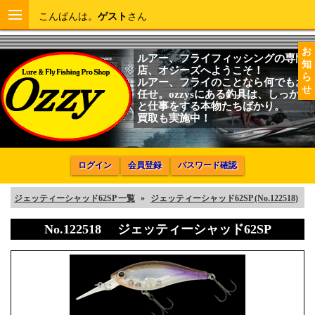
こんばんは。
ゲスト
さん
お
ルアー、フライフィッシングの専門
知
店、オジーズへようこそ！
ら
ルアー、フライのことなら何でもお
せ
任せ。ozzysにある釣具は、しっかり
と仕事をする本物たちばかり。
買取も実施中！
ログイン
会員登録
パスワード確認
ジェッティーシャッド62SP 一覧
»
ジェッティーシャッド62SP (No.122518)
No.122518 ジェッティーシャッド62SP