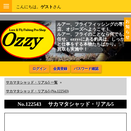
こんにちは。
ゲスト
さん
お
ルアー、フライフィッシングの専門
知
店、オジーズへようこそ！
ら
ルアー、フライのことなら何でもお
せ
任せ。ozzysにある釣具は、しっかり
と仕事をする本物たちばかり。
買取も実施中！
ログイン
会員登録
パスワード確認
サカマタシャッド・リアル5 一覧
»
サカマタシャッド・リアル5 (No.122543)
No.122543 サカマタシャッド・リアル5