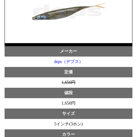
メーカー
deps（デプス）
定価
1,650円
値段
1,650円
サイズ
5インチ(3ホン)
カラー