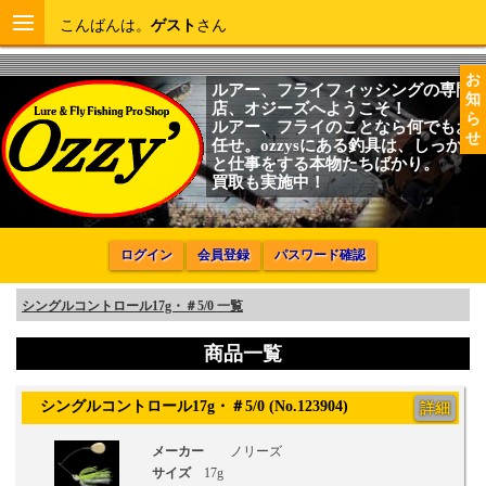
こんばんは。
ゲスト
さん
お
ルアー、フライフィッシングの専門
知
店、オジーズへようこそ！
ら
ルアー、フライのことなら何でもお
せ
任せ。ozzysにある釣具は、しっかり
と仕事をする本物たちばかり。
買取も実施中！
ログイン
会員登録
パスワード確認
シングルコントロール17g・＃5/0 一覧
商品一覧
シングルコントロール17g・＃5/0 (No.123904)
詳細
メーカー
ノリーズ
サイズ
17g