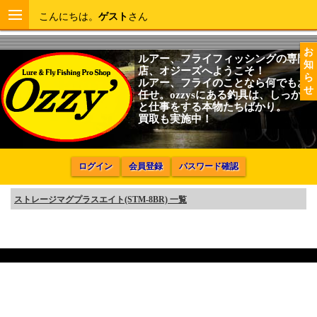
こんにちは。
ゲスト
さん
お
ルアー、フライフィッシングの専門
知
店、オジーズへようこそ！
ら
ルアー、フライのことなら何でもお
せ
任せ。ozzysにある釣具は、しっかり
と仕事をする本物たちばかり。
買取も実施中！
ログイン
会員登録
パスワード確認
ストレージマグプラスエイト(STM-8BR) 一覧