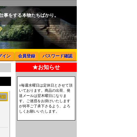
と仕事をする本物たちばかり。
グイン
会員登録
パスワード確認
★お知らせ
○毎週水曜日は定休日とさせて頂
いております。商品の出荷、発
送メールは翌木曜日になりま
詳細
す。ご迷惑をお掛けいたします
が何卒ご了承下さるよう、よろ
しくお願いいたします。