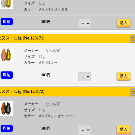
サイズ
1.1g
カラー
＃No04フジホタル
即納
583円
購入
・1.1g (No.123171)
メーカー
なぶら家
サイズ
1.1g
カラー
＃No05スゥ
即納
583円
購入
・1.1g (No.123172)
メーカー
なぶら家
サイズ
1.1g
カラー
＃No06モンゼツコパー
即納
583円
購入