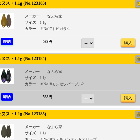
・1.1g (No.123183)
メーカー
なぶら家
サイズ
1.1g
カラー
＃No17トビガラシ
即納
583円
購入
・1.1g (No.123184)
メーカー
なぶら家
サイズ
1.1g
カラー
＃No18モンゼツパープル2
即納
583円
購入
・1.1g (No.123185)
メーカー
なぶら家
サイズ
1.1g
カラー
＃No19フェルメンテッドオリーブ