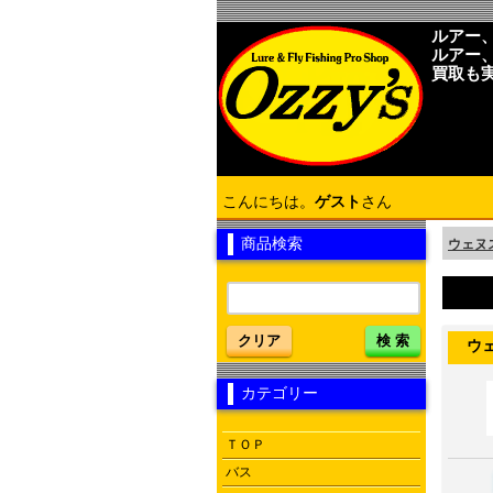
ルアー
ルアー
買取も
こんにちは。
ゲスト
さん
商品検索
ウェヌス
クリア
検 索
ウェヌス
カテゴリー
ＴＯＰ
バス