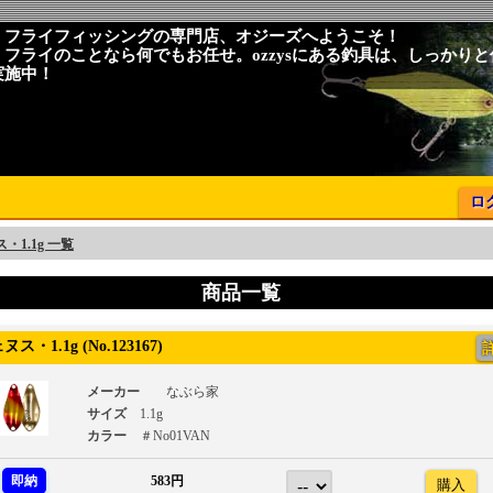
、フライフィッシングの専門店、オジーズへようこそ！
、フライのことなら何でもお任せ。ozzysにある釣具は、しっかり
実施中！
ロ
・1.1g 一覧
商品一覧
・1.1g (No.123167)
メーカー
なぶら家
サイズ
1.1g
カラー
＃No01VAN
即納
583円
購入