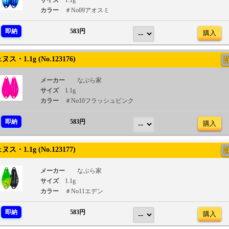
サイズ
1.1g
カラー
＃No09アオスミ
即納
583円
購入
・1.1g (No.123176)
メーカー
なぶら家
サイズ
1.1g
カラー
＃No10フラッシュピンク
即納
583円
購入
・1.1g (No.123177)
メーカー
なぶら家
サイズ
1.1g
カラー
＃No11エデン
即納
583円
購入