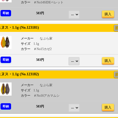
カラー
＃No14SIDEペレット
即納
583円
購入
・1.1g (No.123181)
メーカー
なぶら家
サイズ
1.1g
カラー
＃No15カゼ2
即納
583円
購入
・1.1g (No.123182)
メーカー
なぶら家
サイズ
1.1g
カラー
＃No16アカマムシ
即納
583円
購入