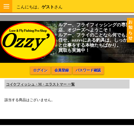
こんにちは。
ゲスト
さん
お
ルアー、フライフィッシングの専門
知
店、オジーズへようこそ！
ら
ルアー、フライのことなら何でもお
せ
任せ。ozzysにある釣具は、しっかり
と仕事をする本物たちばかり。
買取も実施中！
ログイン
会員登録
パスワード確認
コイケフィッシュ・M・エラストマー 一覧
該当する商品はございません。