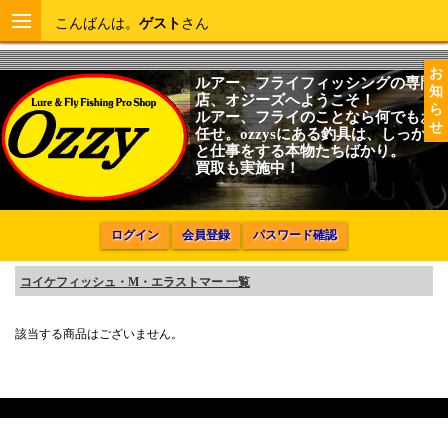
こんばんは。
ゲスト
さん
お
ルアー、フライフィッシングの専門
知
店、オジーズへようこそ！
ら
ルアー、フライのことなら何でもお
せ
任せ。ozzysにある釣具は、しっかり
と仕事をする本物たちばかり。
買取も実施中！
ログイン
会員登録
パスワード確認
コイケフィッシュ・M・エラストマー 一覧
該当する商品はございません。