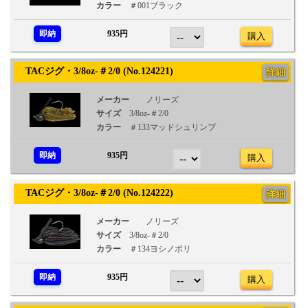
カラー
＃001ブラック
即納
935円
購入
TACジグ・3/8oz-＃2/0 (No.124221)
詳細
メーカー
ノリーズ
サイズ
3/8oz-＃2/0
カラー
＃133マッドシュリンプ
即納
935円
購入
TACジグ・3/8oz-＃2/0 (No.124222)
詳細
メーカー
ノリーズ
サイズ
3/8oz-＃2/0
カラー
＃134ヨシノボリ
即納
935円
購入