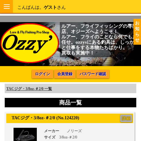
こんばんは。
ゲスト
さん
お
ルアー、フライフィッシングの専門
知
店、オジーズへようこそ！
ら
ルアー、フライのことなら何でもお
せ
任せ。ozzysにある釣具は、しっかり
と仕事をする本物たちばかり。
買取も実施中！
ログイン
会員登録
パスワード確認
TACジグ・3/8oz-＃2/0 一覧
商品一覧
TACジグ・3/8oz-＃2/0 (No.124220)
詳細
メーカー
ノリーズ
サイズ
3/8oz-＃2/0