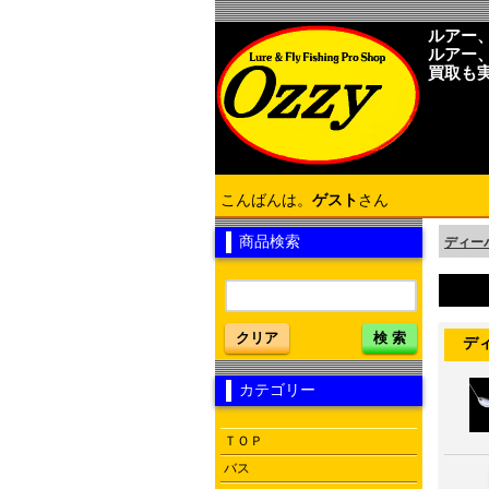
ルアー
ルアー
買取も
こんばんは。
ゲスト
さん
商品検索
ディーパ
クリア
検 索
ディー
カテゴリー
ＴＯＰ
バス