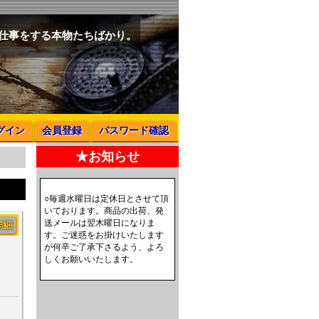
と仕事をする本物たちばかり。
グイン
会員登録
パスワード確認
★お知らせ
○毎週水曜日は定休日とさせて頂
いております。商品の出荷、発
送メールは翌木曜日になりま
詳細
す。ご迷惑をお掛けいたします
が何卒ご了承下さるよう、よろ
しくお願いいたします。