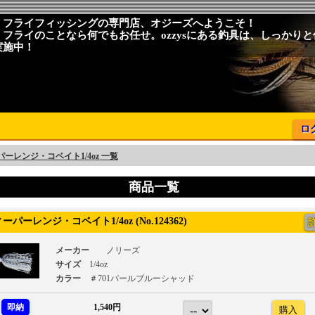
、フライフィッシングの専門店、オジーズへようこそ！
、フライのことなら何でもお任せ。ozzysにある釣具は、しっかり
実施中！
ロ
ーレンジ・コベイト1/4oz 一覧
商品一覧
パーレンジ・コベイト1/4oz (No.124362)
メーカー
ノリーズ
サイズ
1/4oz
カラー
＃701パールブルーシャッド
即納
1,540円
購入