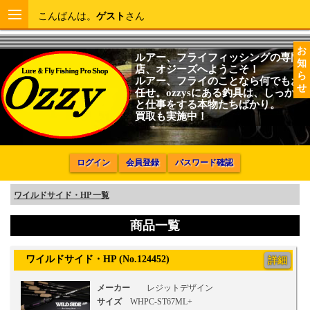
こんばんは。
ゲスト
さん
お
ルアー、フライフィッシングの専門
知
店、オジーズへようこそ！
ら
ルアー、フライのことなら何でもお
せ
任せ。ozzysにある釣具は、しっかり
と仕事をする本物たちばかり。
買取も実施中！
ログイン
会員登録
パスワード確認
ワイルドサイド・HP 一覧
商品一覧
ワイルドサイド・HP (No.124452)
詳細
メーカー
レジットデザイン
サイズ
WHPC-ST67ML+