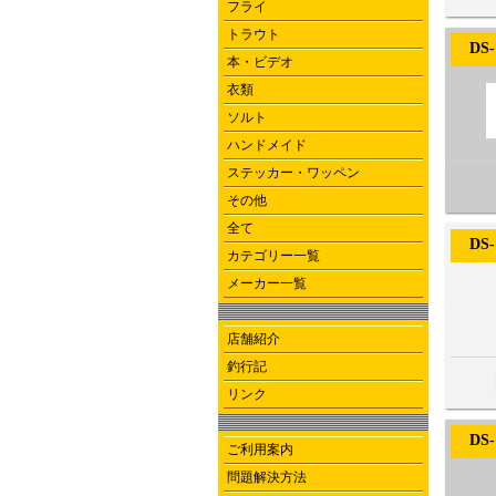
フライ
トラウト
DS-
本・ビデオ
衣類
ソルト
ハンドメイド
ステッカー・ワッペン
その他
全て
DS-
カテゴリー一覧
メーカー一覧
店舗紹介
釣行記
リンク
DS-
ご利用案内
問題解決方法