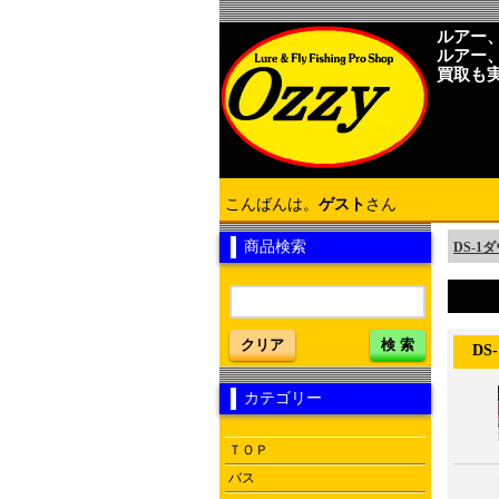
ルアー
ルアー
買取も
こんばんは。
ゲスト
さん
商品検索
DS-
クリア
検 索
DS-
カテゴリー
ＴＯＰ
バス