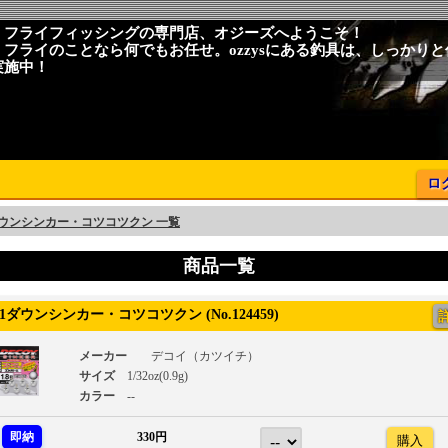
、フライフィッシングの専門店、オジーズへようこそ！
、フライのことなら何でもお任せ。ozzysにある釣具は、しっかり
実施中！
ロ
1ダウンシンカー・コツコツクン 一覧
商品一覧
1ダウンシンカー・コツコツクン (No.124459)
メーカー
デコイ（カツイチ）
サイズ
1/32oz(0.9g)
カラー
--
即納
330円
購入