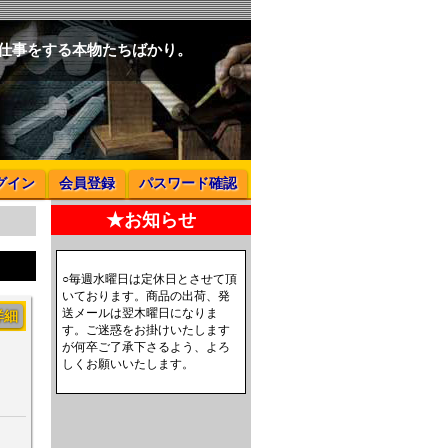
と仕事をする本物たちばかり。
グイン
会員登録
パスワード確認
★お知らせ
○毎週水曜日は定休日とさせて頂
いております。商品の出荷、発
送メールは翌木曜日になりま
詳細
す。ご迷惑をお掛けいたします
が何卒ご了承下さるよう、よろ
しくお願いいたします。