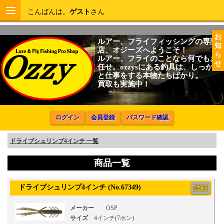
こんばんは。
ゲスト
さん
お
ルアー、フライフィッシングの専門
知
店、オジーズへようこそ！
ら
ルアー、フライのことなら何でもお
せ
任せ。ozzysにある釣具は、しっかり
と仕事をする本物たちばかり。
買取も実施中！
ログイン
会員登録
パスワード確認
ドライブシュリンプ4インチ 一覧
商品一覧
ドライブシュリンプ4インチ (No.67349)
詳細
メーカー
OSP
サイズ
4インチ(7ホン)