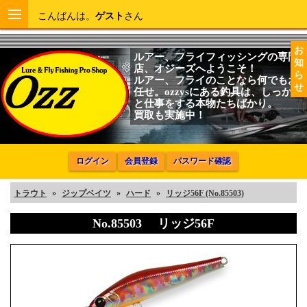
こんばんは。
ゲスト
さん
お
ルアー、フライフィッシングの専門
知
店、オジーズへようこそ！
ら
ルアー、フライのことなら何でもお
せ
任せ。ozzysにある釣具は、しっかり
と仕事をする本物たちばかり。
買取も実施中！
ログイン
会員登録
パスワード確認
トラウト
»
ジップベイツ
»
ハード
»
リッジ56F (No.85503)
No.85503 リッジ56F