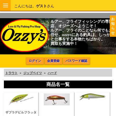
こんにちは。
ゲスト
さん
お
ルアー、フライフィッシングの専門
知
店、オジーズへようこそ！
ら
ルアー、フライのことなら何でもお
せ
任せ。ozzysにある釣具は、しっかり
と仕事をする本物たちばかり。
買取も実施中！
ログイン
会員登録
パスワード確認
トラウト
»
ジップベイツ
»
ハード
商品名一覧
ザブラデビルフラッタ