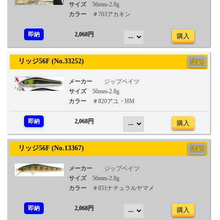
サイズ
56mm-2.8g
カラー
＃703アカキン
即納
2,068円
購入
リッジ56F (No.33252)
詳細
メーカー
ジップベイツ
サイズ
56mm-2.8g
カラー
＃820アユ・HM
即納
2,068円
購入
リッジ56F (No.13367)
詳細
メーカー
ジップベイツ
サイズ
56mm-2.8g
カラー
＃851ナチュラルヤマメ
即納
2,068円
購入