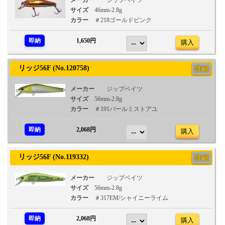
メーカー
ジップベイツ
サイズ
46mm-2.8g
カラー
＃218ゴールドピンク
即納
1,650円
購入
リッジ56F (No.120758)
詳細
メーカー
ジップベイツ
サイズ
56mm-2.8g
カラー
＃191パールミストアユ
即納
2,068円
購入
リッジ56F (No.119332)
詳細
メーカー
ジップベイツ
サイズ
56mm-2.8g
カラー
＃317EM/シャイニーライム
即納
2,068円
購入