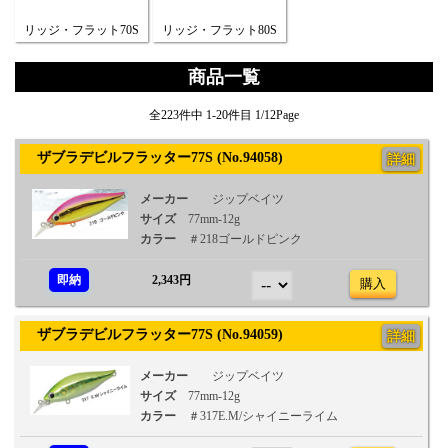
リッジ・フラット70S
リッジ・フラット80S
商品一覧
全223件中 1-20件目 1/12Page
ザブラデビルフラッター77S (No.94058)
詳細
メーカー
ジップベイツ
サイズ
77mm-12g
カラー
＃218ゴールドピンク
即納
2,343円
購入
ザブラデビルフラッター77S (No.94059)
詳細
メーカー
ジップベイツ
サイズ
77mm-12g
カラー
＃317E.M/シャイニーライム