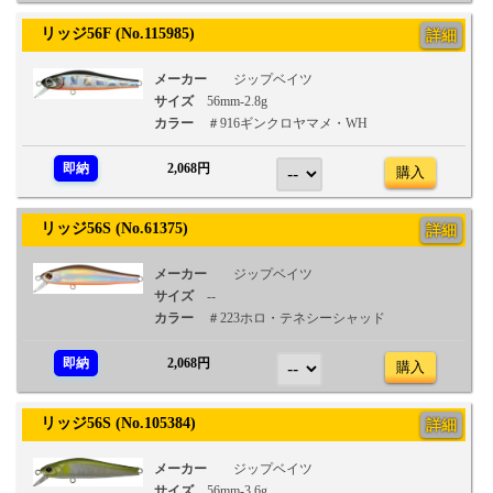
リッジ56F (No.115985)
詳細
メーカー
ジップベイツ
サイズ
56mm-2.8g
カラー
＃916ギンクロヤマメ・WH
即納
2,068円
購入
リッジ56S (No.61375)
詳細
メーカー
ジップベイツ
サイズ
--
カラー
＃223ホロ・テネシーシャッド
即納
2,068円
購入
リッジ56S (No.105384)
詳細
メーカー
ジップベイツ
サイズ
56mm-3.6g