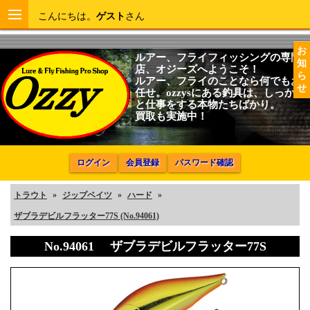
こんにちは。
ゲスト
さん
お
ルアー、フライフィッシングの専門
知
店、オジーズへようこそ！
ら
ルアー、フライのことなら何でもお
せ
任せ。ozzysにある釣具は、しっかり
と仕事をする本物たちばかり。
買取も実施中！
ログイン
会員登録
パスワード確認
トラウト
»
ジップベイツ
»
ハード
»
ザブラデビルフラッター77S (No.94061)
No.94061 ザブラデビルフラッター77S