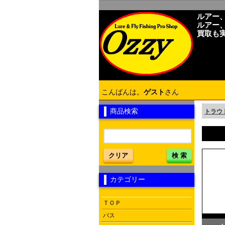
ルアー
ルアー
買取も
こんばんは。
ゲスト
さん
商品検索
トラウ
クリア
検 索
カテゴリー
ＴＯＰ
バス