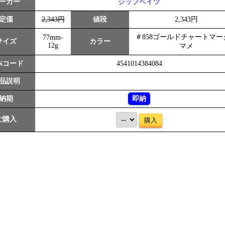
ーカー
ジップベイツ
定価
2,343円
値段
2,343円
＃858ゴールドチャートマー
77mm-
サイズ
カラー
12g
マメ
ANコード
4541014384084
品説明
納期
即納
ご購入
購入