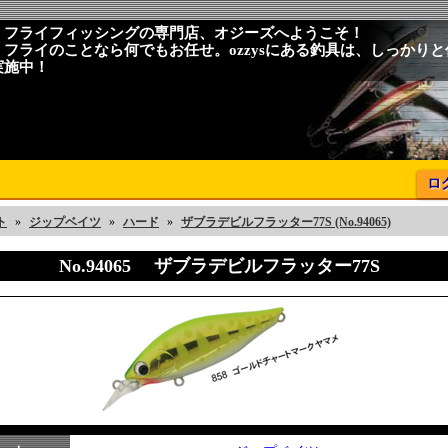
、フライフィッシングの専門店、オジーズへようこそ！
、フライのことなら何でもお任せ。ozzysにある釣具は、しっかり
実施中！
ロ
ト
»
ジップベイツ
»
ハード
»
ザブラデビルフラッター77S (No.94065)
No.94065 ザブラデビルフラッター77S