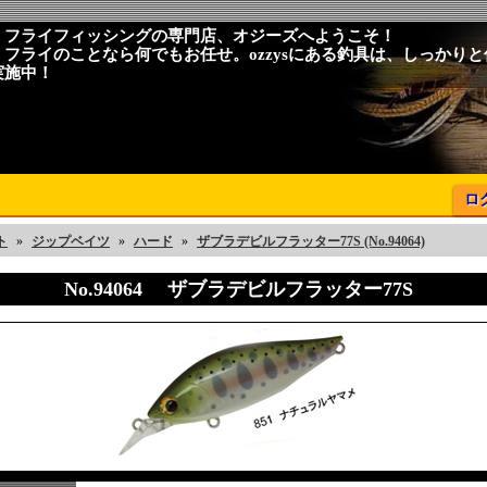
、フライフィッシングの専門店、オジーズへようこそ！
、フライのことなら何でもお任せ。ozzysにある釣具は、しっかり
実施中！
ロ
ト
»
ジップベイツ
»
ハード
»
ザブラデビルフラッター77S (No.94064)
No.94064 ザブラデビルフラッター77S