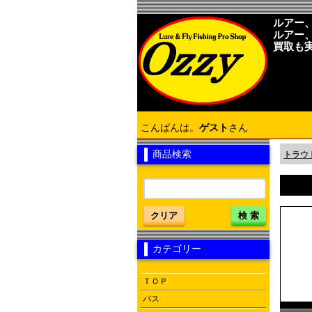
ルアー
ルアー
買取も
こんばんは。
ゲスト
さん
商品検索
トラウ
クリア
検 索
カテゴリー
ＴＯＰ
バス