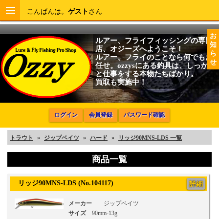
こんばんは。
ゲスト
さん
お
ルアー、フライフィッシングの専門
知
店、オジーズへようこそ！
ら
ルアー、フライのことなら何でもお
せ
任せ。ozzysにある釣具は、しっかり
と仕事をする本物たちばかり。
買取も実施中！
ログイン
会員登録
パスワード確認
トラウト
»
ジップベイツ
»
ハード
»
リッジ90MNS-LDS 一覧
商品一覧
リッジ90MNS-LDS (No.104117)
詳細
メーカー
ジップベイツ
サイズ
90mm-13g