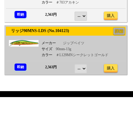
カラー
＃703アカキン
即納
2,563円
購入
リッジ90MNS-LDS (No.104123)
詳細
メーカー
ジップベイツ
サイズ
90mm-13g
カラー
＃L129MNシークレットゴールド
即納
2,563円
購入