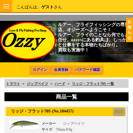
こんばんは。
ゲスト
さん
お
ルアー、フライフィッシングの専門
知
店、オジーズへようこそ！
ら
ルアー、フライのことなら何でもお
せ
任せ。ozzysにある釣具は、しっかり
と仕事をする本物たちばかり。
買取も実施中！
ログイン
会員登録
パスワード確認
トラウト
»
ジップベイツ
»
ハード
»
リッジ・フラット70S 一覧
商品一覧
リッジ・フラット70S (No.104457)
詳細
メーカー
ジップベイツ
サイズ
70mm-8.0g