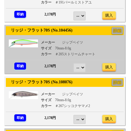
カラー
＃191パールミストアユ
即納
2,178円
購入
リッジ・フラット70S (No.104456)
詳細
メーカー
ジップベイツ
サイズ
70mm-8.0g
カラー
＃205ストリームチャート
即納
2,178円
購入
リッジ・フラット70S (No.108076)
詳細
メーカー
ジップベイツ
サイズ
70mm-8.0g
カラー
＃267シッコクヤマメ2
即納
2,178円
購入