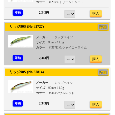
カラー
＃205ストリームチャート
即納
2,343円
購入
リッジ90S (No.82727)
詳細
メーカー
ジップベイツ
サイズ
90mm-11.0g
カラー
＃317E.M/シャイニーライム
即納
2,343円
購入
リッジ90S (No.87814)
詳細
メーカー
ジップベイツ
サイズ
90mm-11.0g
カラー
＃415ソウルレッド
即納
2,343円
購入