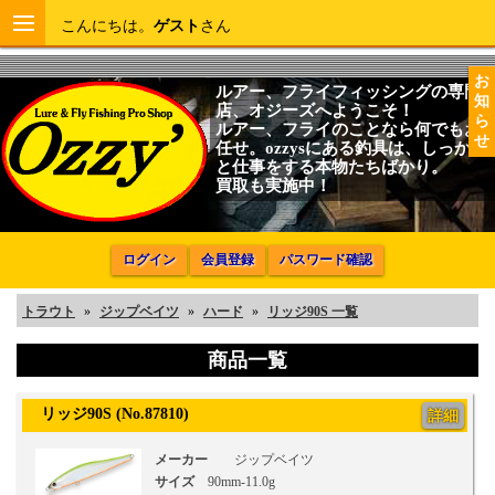
こんにちは。
ゲスト
さん
お
ルアー、フライフィッシングの専門
知
店、オジーズへようこそ！
ら
ルアー、フライのことなら何でもお
せ
任せ。ozzysにある釣具は、しっかり
と仕事をする本物たちばかり。
買取も実施中！
ログイン
会員登録
パスワード確認
トラウト
»
ジップベイツ
»
ハード
»
リッジ90S 一覧
商品一覧
リッジ90S (No.87810)
詳細
メーカー
ジップベイツ
サイズ
90mm-11.0g