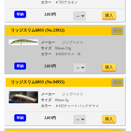
カラー
＃703アカキン
即納
2,013円
購入
リッジスリム60SS (No.23912)
詳細
メーカー
ジップベイツ
サイズ
60mm-3.0g
カラー
＃810ヤマメ・H
即納
2,013円
購入
リッジスリム60SS (No.94955)
詳細
メーカー
ジップベイツ
サイズ
60mm-3g
カラー
＃432チャートバックヤマメ
即納
2,013円
購入