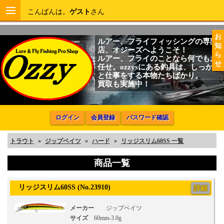
こんばんは。
ゲスト
さん
お
ルアー、フライフィッシングの専門
知
店、オジーズへようこそ！
ら
ルアー、フライのことなら何でもお
せ
任せ。ozzysにある釣具は、しっかり
と仕事をする本物たちばかり。
買取も実施中！
ログイン
会員登録
パスワード確認
トラウト
»
ジップベイツ
»
ハード
»
リッジスリム60SS 一覧
商品一覧
リッジスリム60SS (No.23910)
詳細
メーカー
ジップベイツ
サイズ
60mm-3.0g