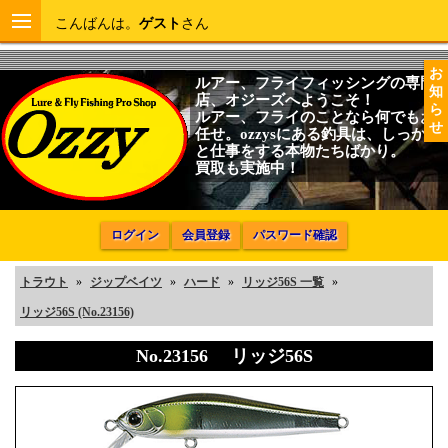
こんばんは。
ゲスト
さん
お
ルアー、フライフィッシングの専門
知
店、オジーズへようこそ！
ら
ルアー、フライのことなら何でもお
せ
任せ。ozzysにある釣具は、しっかり
と仕事をする本物たちばかり。
買取も実施中！
ログイン
会員登録
パスワード確認
トラウト
»
ジップベイツ
»
ハード
»
リッジ56S 一覧
»
リッジ56S (No.23156)
No.23156 リッジ56S