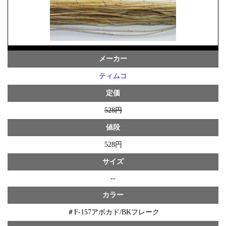
メーカー
ティムコ
定価
528円
値段
528円
サイズ
--
カラー
＃F-157アボカド/BKフレーク