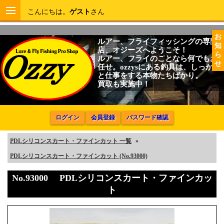
こんにちは。
ゲスト
さん
お
ルアー、フライフィッシングの専門
知
店、オジーズへようこそ！
ら
ルアー、フライのことなら何でもお
せ
任せ。ozzysにある釣具は、しっかり
と仕事をする本物たちばかり。
買取も実施中！
ログイン
会員登録
パスワード確認
PDLシリコンスカート・ファインカット 一覧
»
PDLシリコンスカート・ファインカット (No.93000)
No.93000 PDLシリコンスカート・ファインカッ
ト