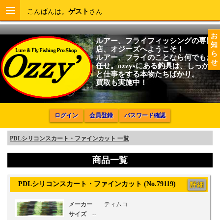
こんばんは。
ゲスト
さん
お
ルアー、フライフィッシングの専門
知
店、オジーズへようこそ！
ら
ルアー、フライのことなら何でもお
せ
任せ。ozzysにある釣具は、しっかり
と仕事をする本物たちばかり。
買取も実施中！
ログイン
会員登録
パスワード確認
PDLシリコンスカート・ファインカット 一覧
商品一覧
PDLシリコンスカート・ファインカット (No.79119)
詳細
メーカー
ティムコ
サイズ
--