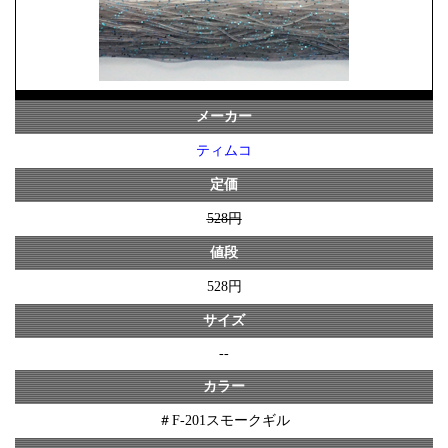
メーカー
ティムコ
定価
528円
値段
528円
サイズ
--
カラー
＃F-201スモークギル