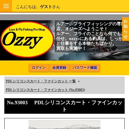
こんにちは。
ゲスト
さん
お
ルアー、フライフィッシングの専門
知
店、オジーズへようこそ！
ら
ルアー、フライのことなら何でもお
せ
任せ。ozzysにある釣具は、しっかり
と仕事をする本物たちばかり。
買取も実施中！
ログイン
会員登録
パスワード確認
PDLシリコンスカート・ファインカット 一覧
»
PDLシリコンスカート・ファインカット (No.93003)
No.93003 PDLシリコンスカート・ファインカッ
ト